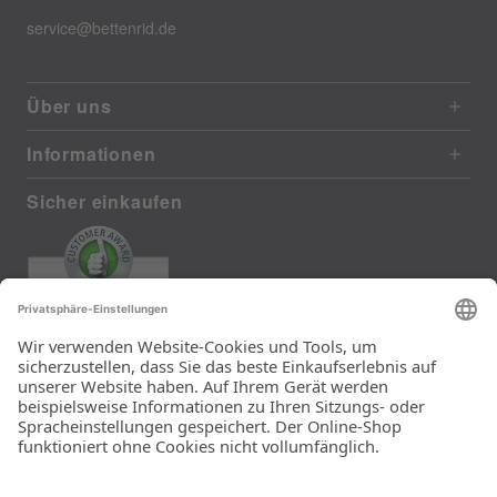
service@bettenrid.de
Über uns
Informationen
Sicher einkaufen
EXCELLENT
385 reviews from real customers
(last 12 months)
Total: 11283
Die Auswahl und die
Einfachheit der
Bestellung.