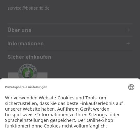
service@bettenrid.de
Über uns
Informationen
Sicher einkaufen
EXCELLENT
385 reviews from real customers
(last 12 months)
Total: 11283
Die Auswahl und die
Einfachheit der
Bestellung.