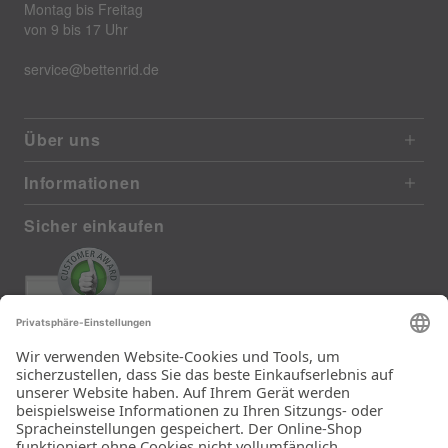
Montag bis Freitag
von 9 bis 17 Uhr
service@bettenrid.de
Über uns
Informationen
Sicher einkaufen
EXCELLENT
372 reviews from real customers
(last 12 months)
Total: 11290
Die Auswahl und die
Einfachheit der
Bestellung.