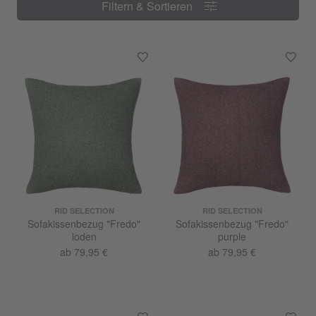
Filtern & Sortieren
Filtern & Sortieren
RID SELECTION
RID SELECTION
Sofakissenbezug "Fredo"
Sofakissenbezug "Fredo"
loden
purple
ab 79,95 €
ab 79,95 €