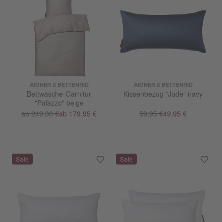
AIGNER X BETTENRID
AIGNER X BETTENRID
Bettwäsche-Garnitur
Kissenbezug "Jade" navy
"Palazzo" beige
ab 249,00 €
ab 179,95 €
59,95 €
49,95 €