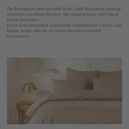
Die Bettwäsche wird aus edler Mako-Satin Baumwolle gefertigt
und bietet luxuriösen Komfort. Alle Designs folgen dem Mix &
Match Gedanken.
Durch ihre harmonisch aufeinander abgestimmten Farben und
Muster lassen sich die einzelnen Modelle individuell
kombinieren.