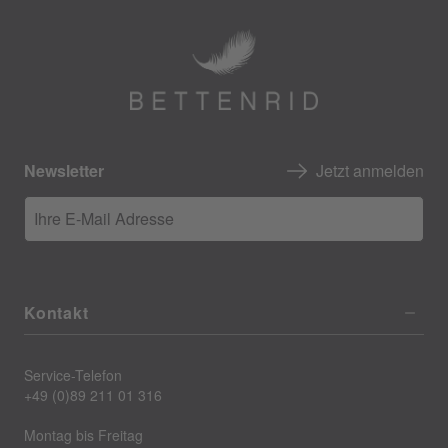
Newsletter
Jetzt anmelden
Ihre E-Mail Adresse
Kontakt
Service-Telefon
+49 (0)89 211 01 316
Montag bis Freitag