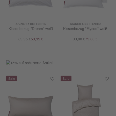
AIGNER X BETTENRID
AIGNER X BETTENRID
Kissenbezug "Dream" weiß
Kissenbezug "Elysee" weiß
69,95 €
59,95 €
99,00 €
79,00 €