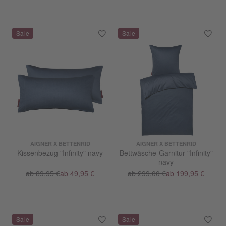
AIGNER X BETTENRID
AIGNER X BETTENRID
Kissenbezug "Infinity" navy
Bettwäsche-Garnitur "Infinity"
navy
ab 89,95 €
ab 49,95 €
ab 299,00 €
ab 199,95 €