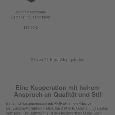
AIGNER X BETTENRID
Bettlaken "Dream" navy
199,00 €
21
von
21
Produkten geladen
Eine Kooperation mit hohem
Anspruch an Qualität und Stil
Bettenrid hat gemeinsam mit AIGNER eine exklusive
Bettwäsche-Kollektion kreiert, die Ästhetik, Qualität und Design
verbindet. Die Bettwäsche ist aus hochwertiger Mako-Satin