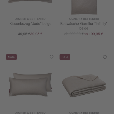
AIGNER X BETTENRID
AIGNER X BETTENRID
Kissenbezug "Jade" beige
Bettwäsche-Garnitur "Infinity"
beige
49,95 €
39,95 €
ab 299,00 €
ab 199,95 €
AIGNER X BETTENRID
AIGNER X BETTENRID