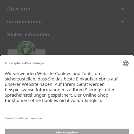
Über uns
Informationen
Sicher einkaufen
EXCELLENT
385 reviews from real customers
(last 12 months)
Total: 11283
Die Auswahl und die
Einfachheit der
Bestellung.
Ein Unternehmen der
Rid Stiftung.