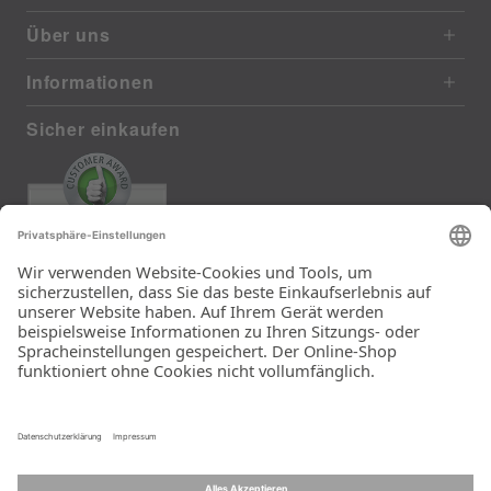
Über uns
Informationen
Sicher einkaufen
EXCELLENT
385 reviews from real customers
(last 12 months)
Total: 11283
Die Auswahl und die
Einfachheit der
Bestellung.
Ein Unternehmen der
Rid Stiftung.