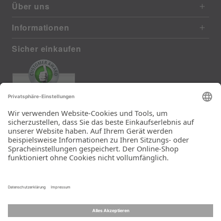
Über uns
Informationen
Sicher einkaufen
EXCELLENT
385 reviews from real customers
(last 12 months)
Total: 11283
Die Auswahl und die
Einfachheit der
Bestellung.
Ein Unternehmen der
Rid Stiftung.