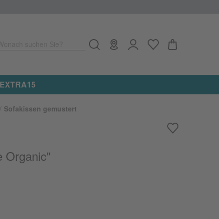
Wonach suchen Sie?
e: EXTRA15
Sofakissen gemustert
e Organic"