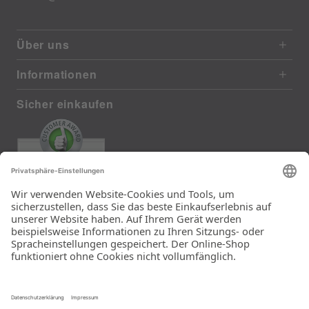
Über uns
Informationen
Sicher einkaufen
EXCELLENT
385 reviews from real customers
(last 12 months)
Total: 11283
Die Auswahl und die
Einfachheit der
Bestellung.
Ein Unternehmen der
Rid Stiftung.