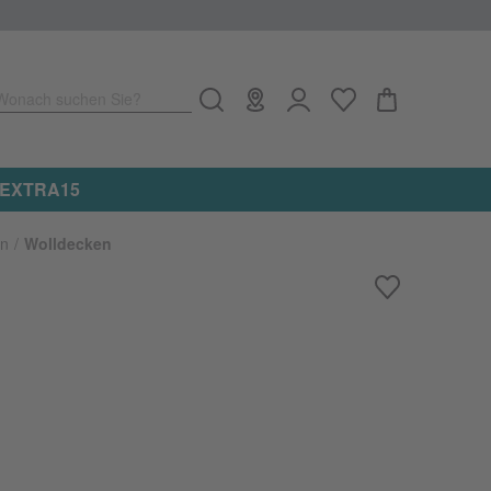
Wonach suchen Sie?
e: EXTRA15
n
Wolldecken