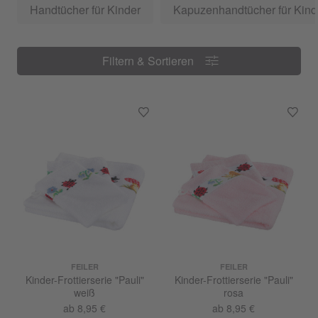
Handtücher für Kinder
Kapuzenhandtücher für Kind
Filtern & Sortieren
Filtern & Sortieren
FEILER
FEILER
Kinder-Frottierserie "Pauli"
Kinder-Frottierserie "Pauli"
weiß
rosa
ab 8,95 €
ab 8,95 €