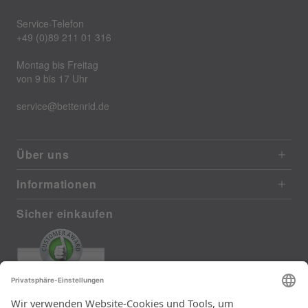
Service-Telefon
+49 (0)89 211 01 316
Montag bis Freitag
von 9 bis 17 Uhr
service@bettenrid.de
Über uns
Informationen
Sicher einkaufen
EXCELLENT
372 reviews from real customers