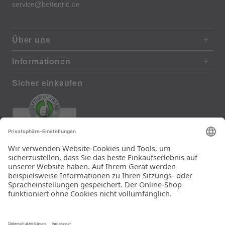
service@bettenrid.de
Über uns
Informationen
Sicher einkaufen
EXCELLENT
385 reviews from real customers
(last 12 months)
Total: 11283
Die Auswahl und die
Einfachheit der
Bestellung.
Ein Unternehmen der
Rid Stiftung.